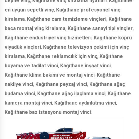
cephe vinç
,
Kağıthane vinç kiralama fiyatları
,
Kağıthane
en uygun sepetli vinç
,
Kağıthane profesyonel vinç
kiralama
,
Kağıthane cam temizleme vinçleri
,
Kağıthane
baca montaj vinç kiralama
,
Kağıthane sanayi tipi vinçler
,
Kağıthane endüstriyel vinç hizmetleri
,
Kağıthane köprü
viyadük vinçleri
,
Kağıthane televizyon çekimi için vinç
kiralama
,
Kağıthane reklamcılık için vinç
,
Kağıthane
boyama ve tadilat vinci
,
Kağıthane inşaat vinci
,
Kağıthane klima bakımı ve montaj vinci
,
Kağıthane
nakliye vinci
,
Kağıthane peyzaj vinci
,
Kağıthane ağaç
budama vinci
,
Kağıthane ağaç ilaçlama vinci
,
Kağıthane
kamera montaj vinci
,
Kağıthane aydınlatma vinci
,
Kağıthane baz istasyonu montaj vinci
.